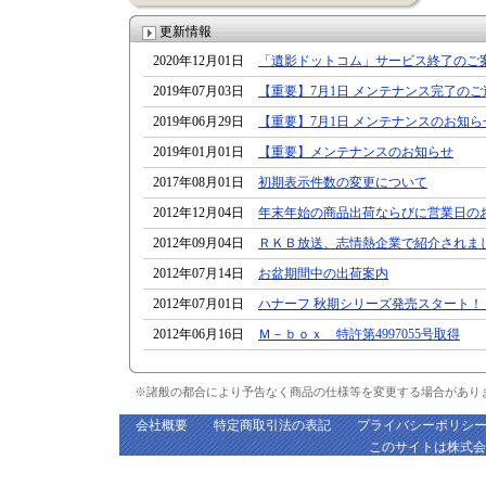
更新情報
2020年12月01日
「遺影ドットコム」サービス終了のご
2019年07月03日
【重要】7月1日 メンテナンス完了のご
2019年06月29日
【重要】7月1日 メンテナンスのお知らせ【7/1
2019年01月01日
【重要】メンテナンスのお知らせ
2017年08月01日
初期表示件数の変更について
2012年12月04日
年末年始の商品出荷ならびに営業日の
2012年09月04日
ＲＫＢ放送、志情熱企業で紹介されま
2012年07月14日
お盆期間中の出荷案内
2012年07月01日
ハナーフ 秋期シリーズ発売スタート！
2012年06月16日
Ｍ－ｂｏｘ 特許第4997055号取得
※諸般の都合により予告なく商品の仕様等を変更する場合があり
会社概要
特定商取引法の表記
プライバシーポリシ
このサイトは
株式会